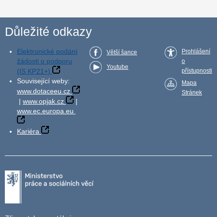
Důležité odkazy
Elektronické podání
Prohlášení
Větší šance
žádosti o podporu
o
Youtube
(IS KP21+)
přístupnosti
Související weby:
Mapa
www.dotaceeu.cz
Stránek
|
www.opjak.cz
|
www.ec.europa.eu
Kariéra