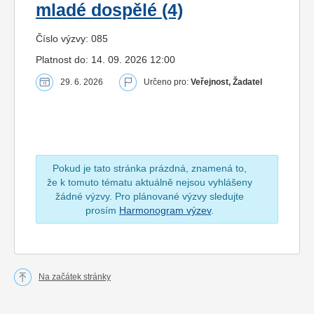
mladé dospělé (4)
Číslo výzvy: 085
Platnost do: 14. 09. 2026 12:00
29. 6. 2026
Určeno pro:
Veřejnost, Žadatel
Pokud je tato stránka prázdná, znamená to,
že k tomuto tématu aktuálně nejsou vyhlášeny
žádné výzvy. Pro plánované výzvy sledujte
prosím
Harmonogram výzev
.
Na začátek stránky