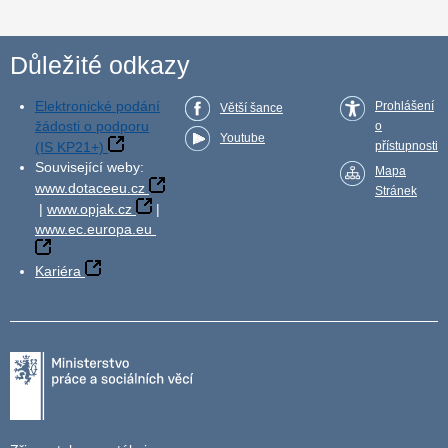
Důležité odkazy
Elektronické podání
Prohlášení
Větší šance
žádosti o podporu
o
Youtube
(IS KP21+)
přístupnosti
Související weby:
Mapa
www.dotaceeu.cz
Stránek
|
www.opjak.cz
|
www.ec.europa.eu
Kariéra