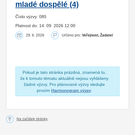
mladé dospělé (4)
Číslo výzvy: 085
Platnost do: 14. 09. 2026 12:00
29. 6. 2026
Určeno pro:
Veřejnost, Žadatel
Pokud je tato stránka prázdná, znamená to,
že k tomuto tématu aktuálně nejsou vyhlášeny
žádné výzvy. Pro plánované výzvy sledujte
prosím
Harmonogram výzev
.
Na začátek stránky