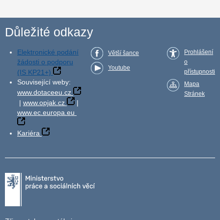
Důležité odkazy
Elektronické podání
Prohlášení
Větší šance
žádosti o podporu
o
Youtube
(IS KP21+)
přístupnosti
Související weby:
Mapa
www.dotaceeu.cz
Stránek
|
www.opjak.cz
|
www.ec.europa.eu
Kariéra