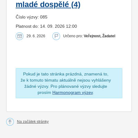
mladé dospělé (4)
Číslo výzvy: 085
Platnost do: 14. 09. 2026 12:00
29. 6. 2026
Určeno pro:
Veřejnost, Žadatel
Pokud je tato stránka prázdná, znamená to,
že k tomuto tématu aktuálně nejsou vyhlášeny
žádné výzvy. Pro plánované výzvy sledujte
prosím
Harmonogram výzev
.
Na začátek stránky