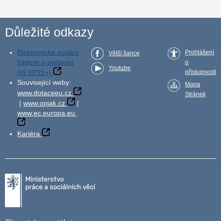
Důležité odkazy
Elektronické podání
Prohlášení
Větší šance
žádosti o podporu
o
Youtube
(IS KP21+)
přístupnosti
Související weby:
Mapa
www.dotaceeu.cz
Stránek
|
www.opjak.cz
|
www.ec.europa.eu
Kariéra