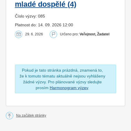
mladé dospělé (4)
Číslo výzvy: 085
Platnost do: 14. 09. 2026 12:00
29. 6. 2026
Určeno pro:
Veřejnost, Žadatel
Pokud je tato stránka prázdná, znamená to,
že k tomuto tématu aktuálně nejsou vyhlášeny
žádné výzvy. Pro plánované výzvy sledujte
prosím
Harmonogram výzev
.
Na začátek stránky