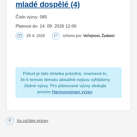
mladé dospělé (4)
Číslo výzvy: 085
Platnost do: 14. 09. 2026 12:00
29. 6. 2026
Určeno pro:
Veřejnost, Žadatel
Pokud je tato stránka prázdná, znamená to,
že k tomuto tématu aktuálně nejsou vyhlášeny
žádné výzvy. Pro plánované výzvy sledujte
prosím
Harmonogram výzev
.
Na začátek stránky