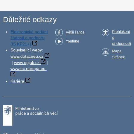
Důležité odkazy
Elektronické podání
Prohlášení
Větší šance
žádosti o podporu
o
Youtube
(IS KP21+)
přístupnosti
Související weby:
Mapa
www.dotaceeu.cz
Stránek
|
www.opjak.cz
|
www.ec.europa.eu
Kariéra