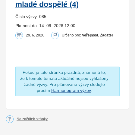
mladé dospělé (4)
Číslo výzvy: 085
Platnost do: 14. 09. 2026 12:00
29. 6. 2026
Určeno pro:
Veřejnost, Žadatel
Pokud je tato stránka prázdná, znamená to,
že k tomuto tématu aktuálně nejsou vyhlášeny
žádné výzvy. Pro plánované výzvy sledujte
prosím
Harmonogram výzev
.
Na začátek stránky