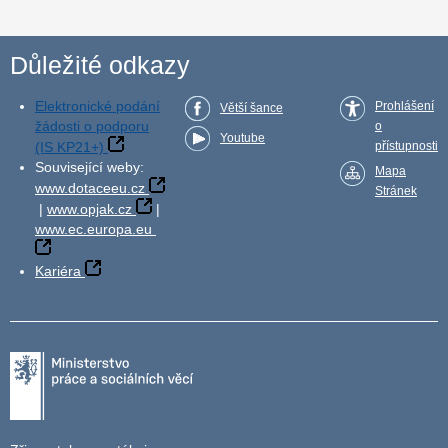
Důležité odkazy
Elektronické podání
Prohlášení
Větší šance
žádosti o podporu
o
Youtube
(IS KP21+)
přístupnosti
Související weby:
Mapa
www.dotaceeu.cz
Stránek
|
www.opjak.cz
|
www.ec.europa.eu
Kariéra