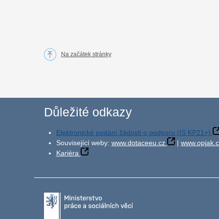
Na začátek stránky
Důležité odkazy
Elektronické podání žádosti o podporu (IS KP21+)
Související weby:
www.dotaceeu.cz
|
www.opjak.c
Kariéra