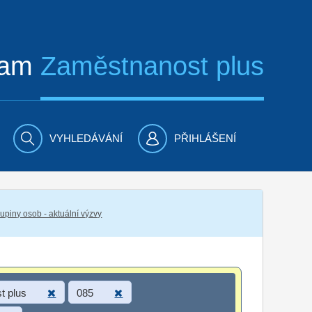
ram
Zaměstnanost plus
VYHLEDÁVÁNÍ
PŘIHLÁŠENÍ
piny osob - aktuální výzvy
t plus
085