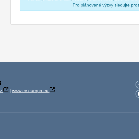
Pro plánované výzvy sledujte pr
z
|
www.ec.europa.eu