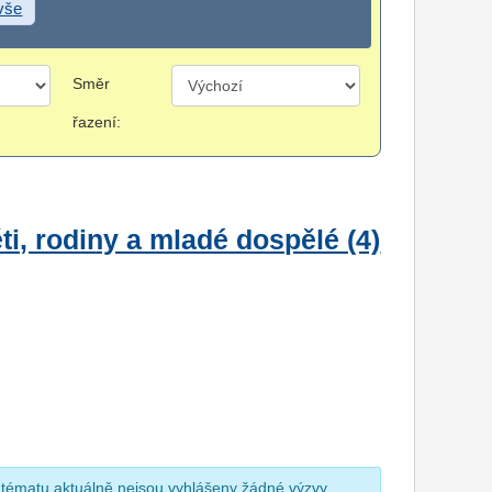
 vše
Směr
řazení:
i, rodiny a mladé dospělé (4)
 tématu aktuálně nejsou vyhlášeny žádné výzvy.