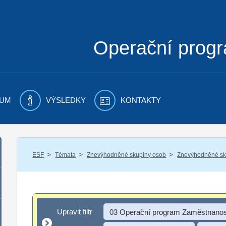
Operační prog
UM
VÝSLEDKY
KONTAKTY
/
/
/
ESF
Témata
Znevýhodněné skupiny osob
Znevýhodněné sku
Upravit filtr
Upravit filtr
03 Operační program Zaměstnanos