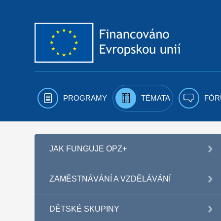
Přejít k obsahu
PROGRAMY
TÉMATA
FÓR
JAK FUNGUJE OPZ+
ZAMĚSTNÁVÁNÍ A VZDĚLÁVÁNÍ
DĚTSKÉ SKUPINY