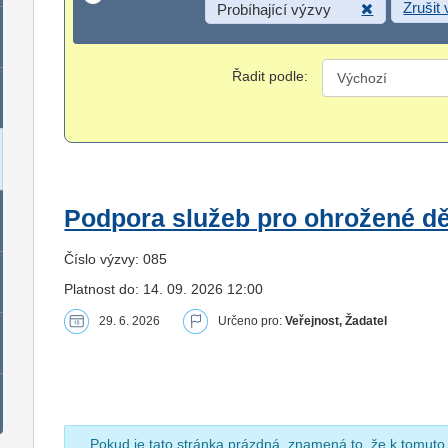
Zrušit
Probíhající výzvy
Řadit podle:
Podpora služeb pro ohrožené dět
Číslo výzvy: 085
Platnost do: 14. 09. 2026 12:00
29. 6. 2026
Určeno pro:
Veřejnost, Žadatel
Pokud je tato stránka prázdná, znamená to, že k tomuto