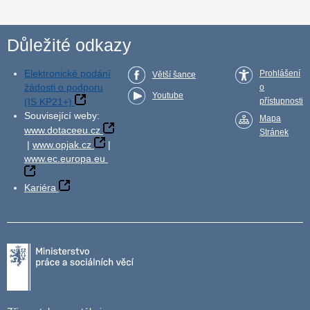
Důležité odkazy
Elektronické podání
Prohlášení
Větší šance
žádosti o podporu
o
Youtube
(IS KP21+)
přístupnosti
Související weby:
Mapa
www.dotaceeu.cz
Stránek
|
www.opjak.cz
|
www.ec.europa.eu
Kariéra