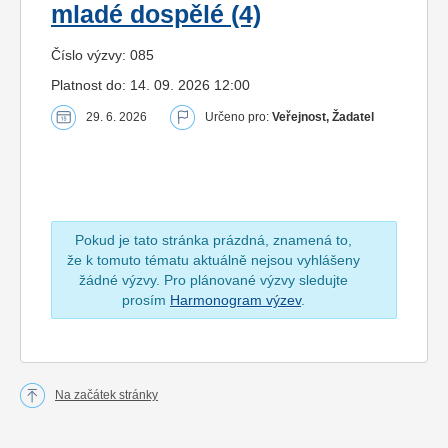
mladé dospělé (4)
Číslo výzvy: 085
Platnost do: 14. 09. 2026 12:00
29. 6. 2026
Určeno pro:
Veřejnost, Žadatel
Pokud je tato stránka prázdná, znamená to,
že k tomuto tématu aktuálně nejsou vyhlášeny
žádné výzvy. Pro plánované výzvy sledujte
prosím
Harmonogram výzev
.
Na začátek stránky