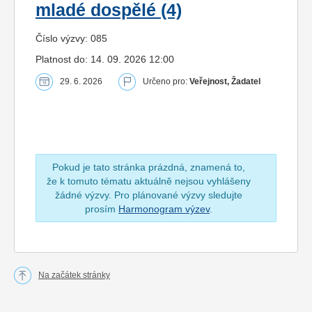
mladé dospělé (4)
Číslo výzvy: 085
Platnost do: 14. 09. 2026 12:00
29. 6. 2026
Určeno pro:
Veřejnost, Žadatel
Pokud je tato stránka prázdná, znamená to,
že k tomuto tématu aktuálně nejsou vyhlášeny
žádné výzvy. Pro plánované výzvy sledujte
prosím
Harmonogram výzev
.
Na začátek stránky