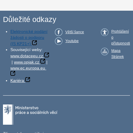
Důležité odkazy
Elektronické podání
Prohlášení
Větší šance
žádosti o podporu
o
Youtube
(IS KP21+)
přístupnosti
Související weby:
Mapa
www.dotaceeu.cz
Stránek
|
www.opjak.cz
|
www.ec.europa.eu
Kariéra