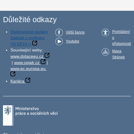
Důležité odkazy
Elektronické podání
Prohlášení
Větší šance
žádosti o podporu
o
Youtube
(IS KP21+)
přístupnosti
Související weby:
Mapa
www.dotaceeu.cz
Stránek
|
www.opjak.cz
|
www.ec.europa.eu
Kariéra