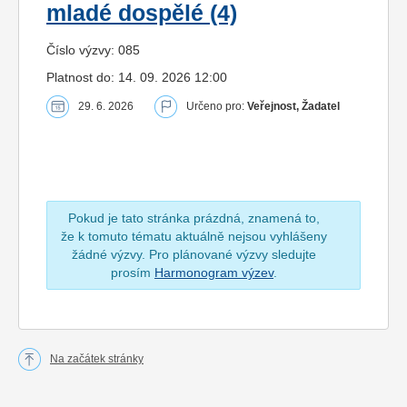
mladé dospělé (4)
Číslo výzvy: 085
Platnost do: 14. 09. 2026 12:00
29. 6. 2026
Určeno pro:
Veřejnost, Žadatel
Pokud je tato stránka prázdná, znamená to,
že k tomuto tématu aktuálně nejsou vyhlášeny
žádné výzvy. Pro plánované výzvy sledujte
prosím
Harmonogram výzev
.
Na začátek stránky