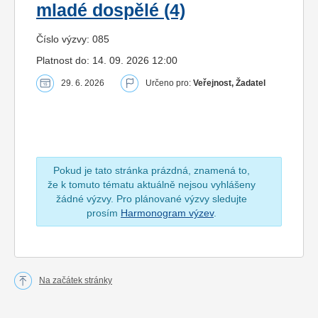
mladé dospělé (4)
Číslo výzvy: 085
Platnost do: 14. 09. 2026 12:00
29. 6. 2026
Určeno pro:
Veřejnost, Žadatel
Pokud je tato stránka prázdná, znamená to,
že k tomuto tématu aktuálně nejsou vyhlášeny
žádné výzvy. Pro plánované výzvy sledujte
prosím
Harmonogram výzev
.
Na začátek stránky