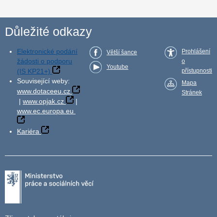
Důležité odkazy
Elektronické podání
Prohlášení
Větší šance
žádosti o podporu
o
Youtube
(IS KP21+)
přístupnosti
Související weby:
Mapa
www.dotaceeu.cz
Stránek
|
www.opjak.cz
|
www.ec.europa.eu
Kariéra