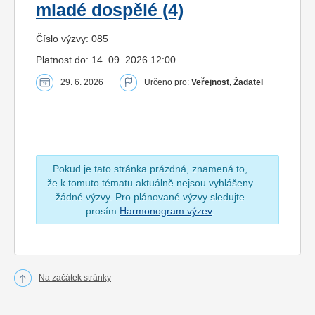
mladé dospělé (4)
Číslo výzvy: 085
Platnost do: 14. 09. 2026 12:00
29. 6. 2026
Určeno pro:
Veřejnost, Žadatel
Pokud je tato stránka prázdná, znamená to,
že k tomuto tématu aktuálně nejsou vyhlášeny
žádné výzvy. Pro plánované výzvy sledujte
prosím
Harmonogram výzev
.
Na začátek stránky