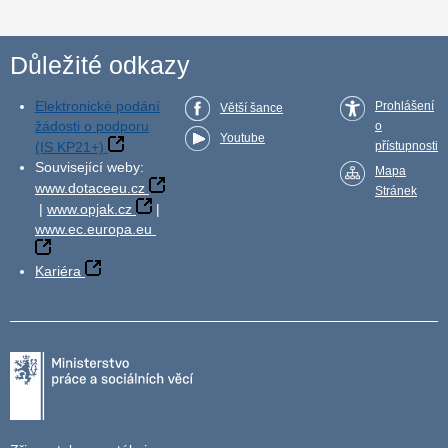
Důležité odkazy
Elektronické podání
Prohlášení
Větší šance
žádosti o podporu
o
Youtube
(IS KP21+)
přístupnosti
Související weby:
Mapa
www.dotaceeu.cz
Stránek
|
www.opjak.cz
|
www.ec.europa.eu
Kariéra