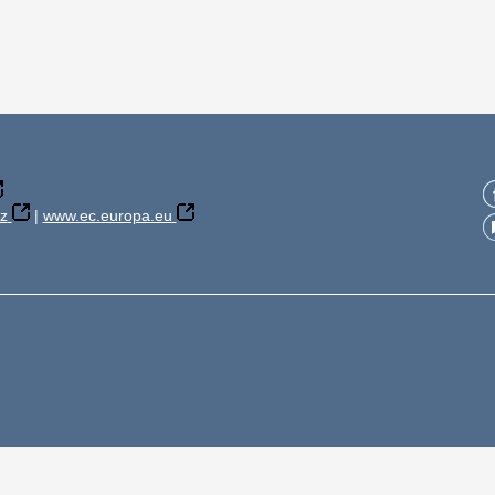
z
|
www.ec.europa.eu