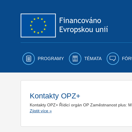
Přejít k obsahu
PROGRAMY
TÉMATA
FÓR
Kontakty OPZ+
Kontakty OPZ+ Řídicí orgán OP Zaměstnanost plus: Mini
Zjistit více
»