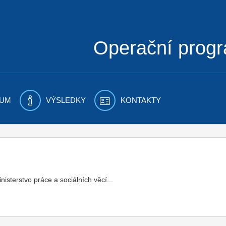
Operační prog
UM
VÝSLEDKY
KONTAKTY
sterstvo práce a sociálních věcí...