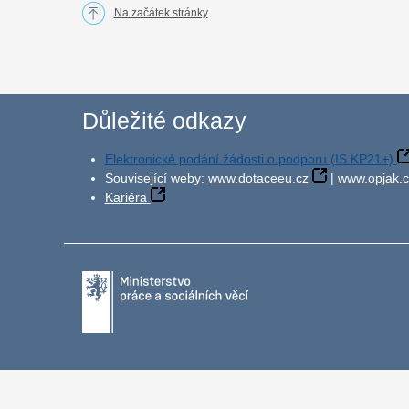
Na začátek stránky
Důležité odkazy
Elektronické podání žádosti o podporu (IS KP21+)
Související weby:
www.dotaceeu.cz
|
www.opjak.c
Kariéra