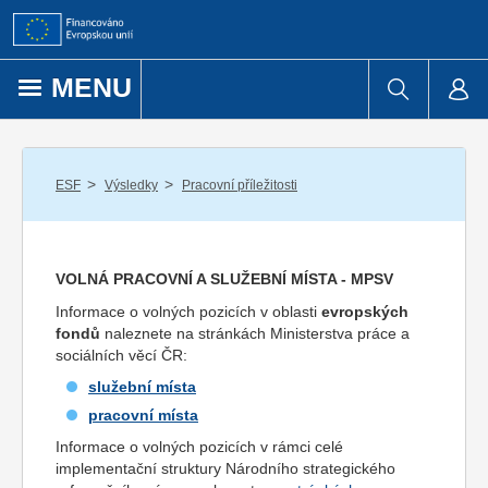
Přejít k obsahu
MENU
/
/
ESF
Výsledky
Pracovní příležitosti
VOLNÁ PRACOVNÍ A SLUŽEBNÍ MÍSTA - MPSV
Informace o volných pozicích v oblasti
evropských
fondů
naleznete na stránkách Ministerstva práce a
sociálních věcí ČR:
služební místa
pracovní místa
Informace o volných pozicích v rámci celé
implementační struktury Národního strategického