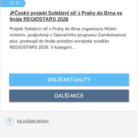
20. 07.
🎉Český projekt Solidární síť z Prahy do Brna ve
finále REGIOSTARS 2026
Projekt Solidární síť z Prahy do Brna organizace Místní
místním, podpořený z Operačního programu Zaměstnanost
plus, postoupil do finále prestižní evropské soutěže
REGIOSTARS 2026. V kategorii...
DALŠÍ­ AKTUALITY
DALŠÍ AKCE
Na začátek stránky