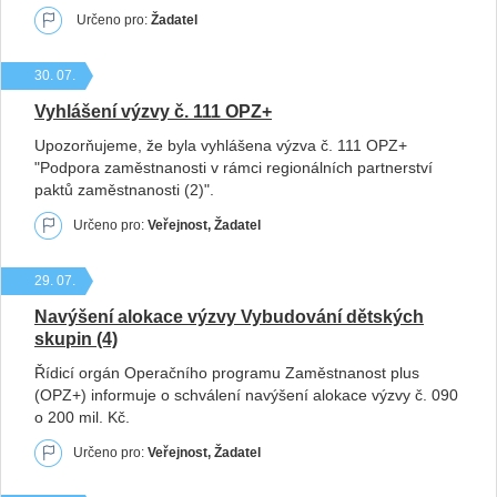
Určeno pro:
Žadatel
30. 07.
Vyhlášení výzvy č. 111 OPZ+
Upozorňujeme, že byla vyhlášena výzva č. 111 OPZ+
"Podpora zaměstnanosti v rámci regionálních partnerství
paktů zaměstnanosti (2)".
Určeno pro:
Veřejnost, Žadatel
29. 07.
Navýšení alokace výzvy Vybudování dětských
skupin (4)
Řídicí orgán Operačního programu Zaměstnanost plus
(OPZ+) informuje o schválení navýšení alokace výzvy č. 090
o 200 mil. Kč.
Určeno pro:
Veřejnost, Žadatel