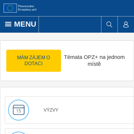
Přejít k obsahu
MENU
Témata OPZ+ na jednom
MÁM ZÁJEM O
DOTACI
místě
VÝZVY