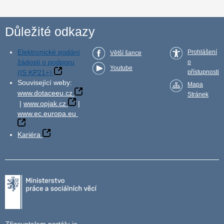
Důležité odkazy
Elektronické podání
Prohlášení
Větší šance
žádosti o podporu
o
Youtube
(IS KP21+)
přístupnosti
Související weby:
Mapa
www.dotaceeu.cz
Stránek
|
www.opjak.cz
|
www.ec.europa.eu
Kariéra