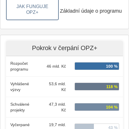
JAK FUNGUJE
Základní údaje o programu
OPZ+
Pokrok v čerpání OPZ+
Rozpočet
100 %
46 mld. Kč
programu
Vyhlášené
53,6 mld.
118 %
výzvy
Kč
Schválené
47,3 mld.
104 %
projekty
Kč
Vyčerpané
19,7 mld.
43 %