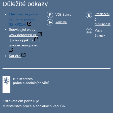
Důležité odkazy
Elektronické podání
Prohlášení
Větší šance
žádosti o podporu
o
Youtube
(IS KP21+)
přístupnosti
Související weby:
Mapa
www.dotaceeu.cz
Stránek
|
www.opjak.cz
|
www.ec.europa.eu
Kariéra
Zřizovatelem portálu je
Ministerstvo práce a sociálních věcí ČR