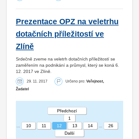
Prezentace OPZ na veletrhu
dotačních příležitostí ve
Zlíně
Srdečně zveme na veletrh dotačních příležitostí se
zaměřením na podnikání a průmysl, který se koná 6.
12. 2017 ve Zlíně.
29. 11. 2017
Určeno pro:
Veřejnost,
Žadatel
Předchozí
1
...
10
11
12
13
14
...
26
Další
STRÁNKA 12 26