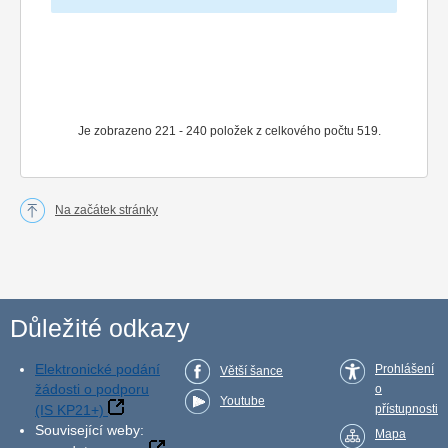
Je zobrazeno 221 - 240 položek z celkového počtu 519.
Na začátek stránky
Důležité odkazy
Elektronické podání
Prohlášení
Větší šance
žádosti o podporu
o
Youtube
(IS KP21+)
přístupnosti
Související weby:
Mapa