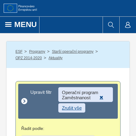
Přejít k obsahu
MENU
/
/
/
ESF
Programy
Starší operační programy
/
OPZ 2014-2020
Aktuality
Upravit filtr
Upravit filtr
Operační program
Zaměstnanost
Zrušit vše
Řadit podle: