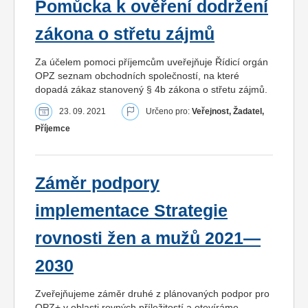
Pomůcka k ověření dodržení
zákona o střetu zájmů
Za účelem pomoci příjemcům uveřejňuje Řídicí orgán
OPZ seznam obchodních společností, na které
dopadá zákaz stanovený § 4b zákona o střetu zájmů.
23. 09. 2021
Určeno pro:
Veřejnost, Žadatel,
Příjemce
Záměr podpory
implementace Strategie
rovnosti žen a mužů 2021—
2030
Zveřejňujeme záměr druhé z plánovaných podpor pro
OPZ+ v oblasti rovných příležitostí a otevíráme