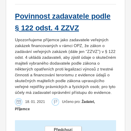
Povinnost zadavatele podle
§ 122 odst. 4 ZZVZ
Upozorňujeme příjemce jako zadavatele veřejných
zakázek financovaných v rámci OPZ, že zákon o
zadávání veřejných zakázek (dále jen “ZZVZ”) v § 122
odst. 4 ukládá zadavateli, aby zjistil údaje o skutečném
majiteli vybraného dodavatele podle zákona o
některých opatřeních proti legalizaci výnosů z trestné
činnosti a financování terorismu z evidence údajů o
skutečných majitelích podle zákona upravujícího
veřejné rejstříky právnických a fyzických osob; pro tyto
účely má zadavatel oprávnění přístupu do evidence.
18. 01. 2021
Určeno pro:
Žadatel,
Příjemce
Předchozí