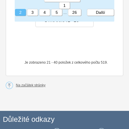
1
2
3
4
5
...
26
Další
STRÁNKA 2 26
Je zobrazeno 21 - 40 položek z celkového počtu 519.
Na začátek stránky
Důležité odkazy