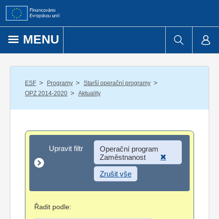
Přejít k obsahu
MENU
/
/
/
ESF
Programy
Starší operační programy
/
OPZ 2014-2020
Aktuality
Upravit filtr
Upravit filtr
Operační program
Zaměstnanost
Zrušit vše
Řadit podle: