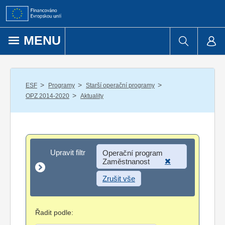
Přejít k obsahu
MENU
/
/
/
ESF
Programy
Starší operační programy
/
OPZ 2014-2020
Aktuality
Upravit filtr
Upravit filtr
Operační program
Zaměstnanost
Zrušit vše
Řadit podle: