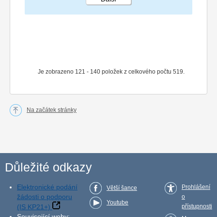
STRÁNKA 7 26
Je zobrazeno 121 - 140 položek z celkového počtu 519.
Na začátek stránky
Důležité odkazy
Elektronické podání
Prohlášení
Větší šance
žádosti o podporu
o
Youtube
(IS KP21+)
přístupnosti
Související weby: