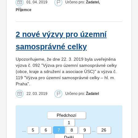
01. 04. 2019
Určeno pro:
Žadatel,
Příjemce
2 nové výzvy pro územní
samosprávné celky
Upozorňujeme, že dne 22. 3. 2019 byla uveřejněna
výzva č. 092 "Výzva pro územní samosprávné celky
(obce, kraje a sdružení a asociace ÚSC)" a výzva č.
119 "Výzva pro územní samosprávné celky – hl. m.
Praha".
22. 03. 2019
Určeno pro:
Žadatel
Předchozí
1
...
5
6
7
8
9
...
26
Další