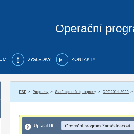
Operační prog
UM
VÝSLEDKY
KONTAKTY
/
/
/
/
ESF
Programy
Starší operační programy
OPZ 2014-2020
Upravit filtr
Upravit filtr
Operační program Zaměstnanost