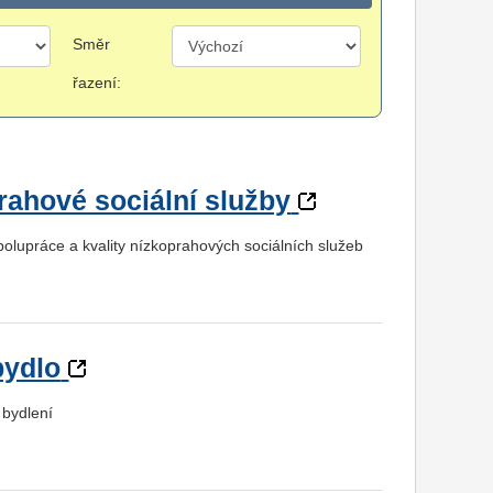
Směr
řazení:
ahové sociální služby
polupráce a kvality nízkoprahových sociálních služeb
bydlo
 bydlení