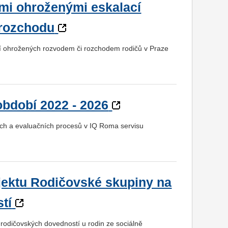
ami ohroženými eskalací
 rozchodu
tí ohrožených rozvodem či rozchodem rodičů v Praze
období 2022 - 2026
cích a evaluačních procesů v IQ Roma servisu
jektu Rodičovské skupiny na
tí
 rodičovských dovedností u rodin ze sociálně