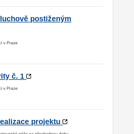
 sluchově postiženým
cí v Praze
ity č. 1
cí v Praze
realizace projektu
u pěstounské péče na přechodnou dobu