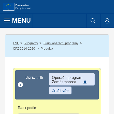
Přejít k obsahu
MENU
/
/
/
ESF
Programy
Starší operační programy
/
OPZ 2014-2020
Produkty
Upravit filtr
Upravit filtr
Operační program
Zaměstnanost
Zrušit vše
Řadit podle: