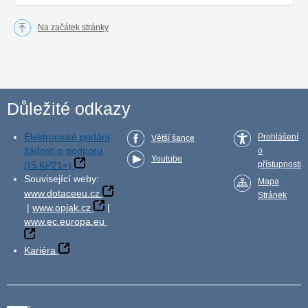
Na začátek stránky
Důležité odkazy
Elektronické podání
Prohlášení
Větší šance
žádosti o podporu
o
Youtube
(IS KP21+)
přístupnosti
Související weby:
Mapa
www.dotaceeu.cz
Stránek
|
www.opjak.cz
|
www.ec.europa.eu
Kariéra