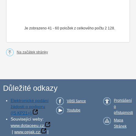
Je zobrazeno 41 - 60 položek z celkového počtu 2 128.
Na začátek stránky
Důležité odkazy
Elektronické podání
Prohlášení
Větší šance
žádosti o podporu
o
Youtube
(IS KP21+)
přístupnosti
Související weby:
Mapa
www.dotaceeu.cz
Stránek
|
www.opjak.cz
|