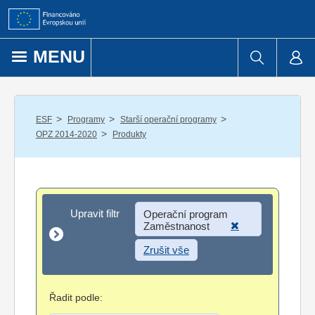
Přejít k obsahu
MENU
/
/
/
ESF
Programy
Starší operační programy
/
OPZ 2014-2020
Produkty
Upravit filtr
Upravit filtr
Operační program
Zaměstnanost
Zrušit vše
Řadit podle: