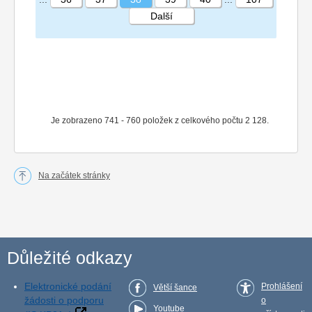
Další
STRÁNKA 38 107
Je zobrazeno 741 - 760 položek z celkového počtu 2 128.
Na začátek stránky
Důležité odkazy
Elektronické podání
Prohlášení
Větší šance
žádosti o podporu
o
Youtube