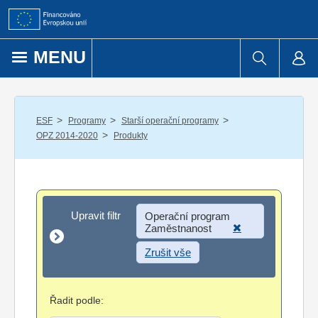
Přejít k obsahu
MENU
/
/
/
ESF
Programy
Starší operační programy
/
OPZ 2014-2020
Produkty
Upravit filtr
Upravit filtr
Operační program
Zaměstnanost
Zrušit vše
Řadit podle: