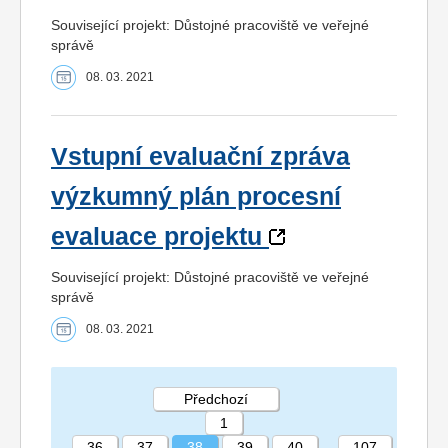
Související projekt: Důstojné pracoviště ve veřejné
správě
08. 03. 2021
Vstupní evaluační zpráva
výzkumný plán procesní
evaluace projektu
Související projekt: Důstojné pracoviště ve veřejné
správě
08. 03. 2021
Předchozí
1
...
36
37
38
39
40
...
107