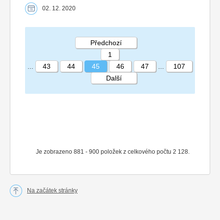
02. 12. 2020
Předchozí
1
...
43
44
45
46
47
...
107
Další
STRÁNKA 45 107
Je zobrazeno 881 - 900 položek z celkového počtu 2 128.
Na začátek stránky