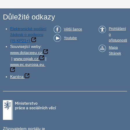
Důležité odkazy
Elektronické podání
Prohlášení
Větší šance
žádosti o podporu
o
Youtube
(IS KP21+)
přístupnosti
Související weby:
Mapa
www.dotaceeu.cz
Stránek
|
www.opjak.cz
|
www.ec.europa.eu
Kariéra
Zřizovatelem portálu je