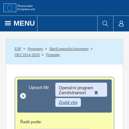
Přejít k obsahu
MENU
/
/
/
ESF
Programy
Starší operační programy
/
OPZ 2014-2020
Produkty
Upravit filtr
Upravit filtr
Operační program
Zaměstnanost
Zrušit vše
Řadit podle: