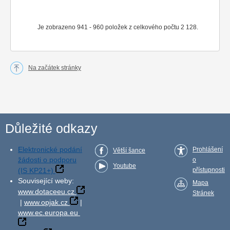
Je zobrazeno 941 - 960 položek z celkového počtu 2 128.
Na začátek stránky
Důležité odkazy
Elektronické podání
Prohlášení
Větší šance
žádosti o podporu
o
Youtube
(IS KP21+)
přístupnosti
Související weby:
Mapa
www.dotaceeu.cz
Stránek
|
www.opjak.cz
|
www.ec.europa.eu