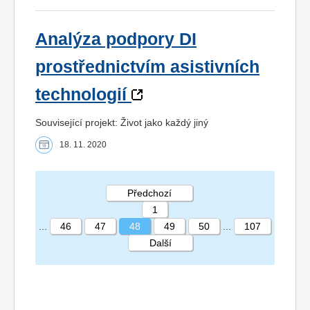
Analýza podpory DI
prostřednictvím asistivních
technologií
Související projekt: Život jako každý jiný
18. 11. 2020
Předchozí
1
...
46
47
48
49
50
...
107
Další
STRÁNKA 48 107