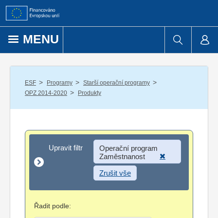
Přejít k obsahu
MENU
/
/
/
ESF
Programy
Starší operační programy
/
OPZ 2014-2020
Produkty
Upravit filtr
Upravit filtr
Operační program
Zaměstnanost
Zrušit vše
Řadit podle: