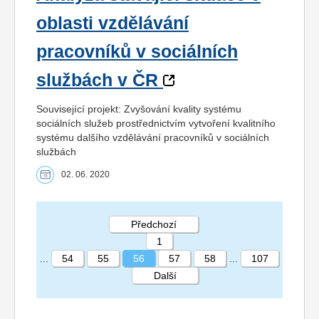
oblasti vzdělávání
pracovníků v sociálních
službách v ČR
Související projekt: Zvyšování kvality systému
sociálních služeb prostřednictvím vytvoření kvalitního
systému dalšího vzdělávání pracovníků v sociálních
službách
02. 06. 2020
Předchozí
1
...
54
55
56
57
58
...
107
Další
STRÁNKA 56 107