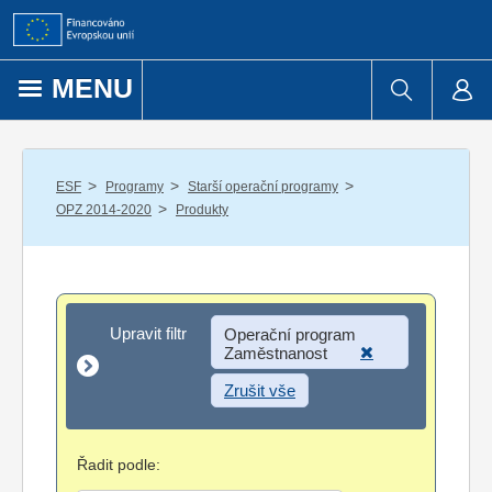
Přejít k obsahu
MENU
/
/
/
ESF
Programy
Starší operační programy
/
OPZ 2014-2020
Produkty
Upravit filtr
Upravit filtr
Operační program
Zaměstnanost
Zrušit vše
Řadit podle: