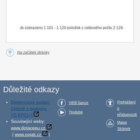
Je zobrazeno 1 101 - 1 120 položek z celkového počtu 2 128.
Na začátek stránky
Důležité odkazy
Elektronické podání
Prohlášení
Větší šance
žádosti o podporu
o
Youtube
(IS KP21+)
přístupnosti
Související weby:
Mapa
www.dotaceeu.cz
Stránek
|
www.opjak.cz
|