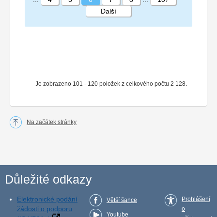
Další
STRÁNKA 6 107
Je zobrazeno 101 - 120 položek z celkového počtu 2 128.
Na začátek stránky
Důležité odkazy
Elektronické podání
Prohlášení
Větší šance
žádosti o podporu
o
Youtube