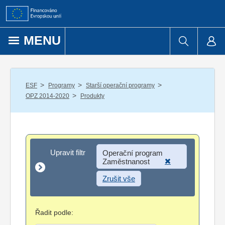
Přejít k obsahu
MENU
/
/
/
ESF
Programy
Starší operační programy
/
OPZ 2014-2020
Produkty
Upravit filtr
Upravit filtr
Operační program
Zaměstnanost
Zrušit vše
Řadit podle: