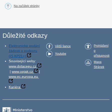
Na začátek stránky
Důležité odkazy
Elektronické podání
Prohlášení
Větší šance
žádosti o podporu
o
Youtube
(IS KP21+)
přístupnosti
Související weby:
Mapa
www.dotaceeu.cz
Stránek
|
www.opjak.cz
|
www.ec.europa.eu
Kariéra