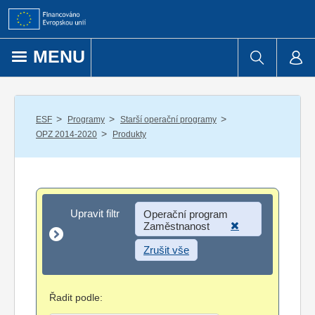
Přejít k obsahu
MENU
/
/
/
ESF
Programy
Starší operační programy
/
OPZ 2014-2020
Produkty
Upravit filtr
Upravit filtr
Operační program
Zaměstnanost
Zrušit vše
Řadit podle: