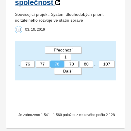
společnost
Související projekt: Systém dlouhodobých priorit
udržitelného rozvoje ve státní správě
03. 10. 2019
Předchozí
1
...
76
77
78
79
80
...
107
Další
STRÁNKA 78 107
Je zobrazeno 1 541 - 1 560 položek z celkového počtu 2 128.