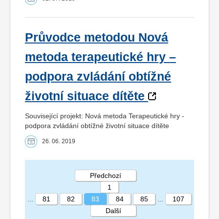
Průvodce metodou Nová
metoda terapeutické hry –
podpora zvládání obtížné
životní situace dítěte
Související projekt: Nová metoda Terapeutické hry -
podpora zvládání obtížné životní situace dítěte
26. 06. 2019
Předchozí
1
...
81
82
83
84
85
...
107
Další
STRÁNKA 83 107