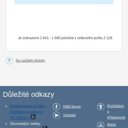
Je zobrazeno 1 641 - 1 660 položek z celkového počtu 2 128.
Na začátek stránky
Důležité odkazy
Elektronické podání
Prohlášení
Větší šance
žádosti o podporu
o
Youtube
(IS KP21+)
přístupnosti
Související weby:
Mapa