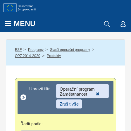
Přejít k obsahu
MENU
/
/
/
ESF
Programy
Starší operační programy
/
OPZ 2014-2020
Produkty
Upravit filtr
Upravit filtr
Operační program
Zaměstnanost
Zrušit vše
Řadit podle: