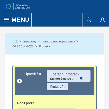
Přejít k obsahu
MENU
/
/
/
ESF
Programy
Starší operační programy
/
OPZ 2014-2020
Produkty
Upravit filtr
Upravit filtr
Operační program
Zaměstnanost
Zrušit vše
Řadit podle: