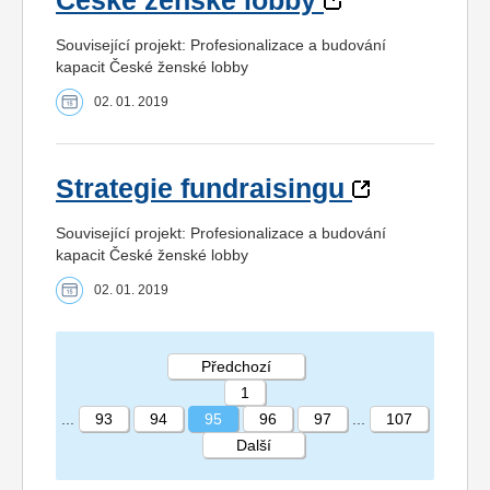
České ženské lobby
Související projekt: Profesionalizace a budování
kapacit České ženské lobby
02. 01. 2019
Strategie fundraisingu
Související projekt: Profesionalizace a budování
kapacit České ženské lobby
02. 01. 2019
Předchozí
1
...
93
94
95
96
97
...
107
Další
STRÁNKA 95 107