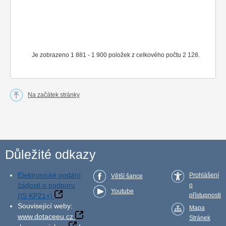
Je zobrazeno 1 881 - 1 900 položek z celkového počtu 2 128.
Na začátek stránky
Důležité odkazy
Elektronické podání
Prohlášení
Větší šance
žádosti o podporu
o
Youtube
(IS KP21+)
přístupnosti
Související weby:
Mapa
www.dotaceeu.cz
Stránek