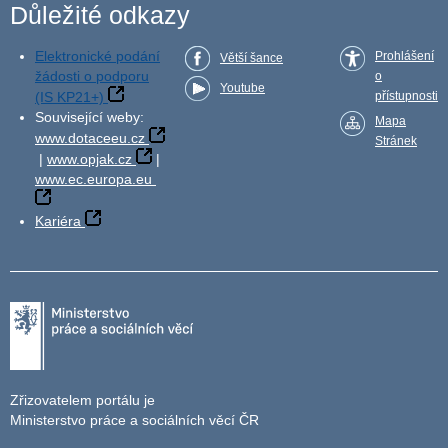
Důležité odkazy
Elektronické podání
Prohlášení
Větší šance
žádosti o podporu
o
Youtube
(IS KP21+)
přístupnosti
Související weby:
Mapa
www.dotaceeu.cz
Stránek
|
www.opjak.cz
|
www.ec.europa.eu
Kariéra
Zřizovatelem portálu je
Ministerstvo práce a sociálních věcí ČR