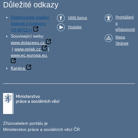
Důležité odkazy
Elektronické podání
Prohlášení
Větší šance
žádosti o podporu
o
Youtube
(IS KP21+)
přístupnosti
Související weby:
Mapa
www.dotaceeu.cz
Stránek
|
www.opjak.cz
|
www.ec.europa.eu
Kariéra
Zřizovatelem portálu je
Ministerstvo práce a sociálních věcí ČR