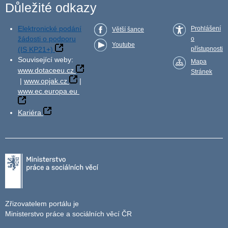
Důležité odkazy
Elektronické podání
Prohlášení
Větší šance
žádosti o podporu
o
Youtube
(IS KP21+)
přístupnosti
Související weby:
Mapa
www.dotaceeu.cz
Stránek
|
www.opjak.cz
|
www.ec.europa.eu
Kariéra
Zřizovatelem portálu je
Ministerstvo práce a sociálních věcí ČR