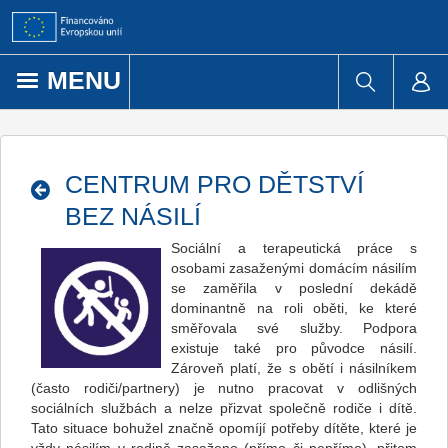
Přejít k obsahu
MENU
CENTRUM PRO DĚTSTVÍ
BEZ NÁSILÍ
Sociální a terapeutická práce s
osobami zasaženými domácím násilím
se zaměřila v poslední dekádě
dominantně na roli oběti, ke které
směřovala své služby. Podpora
existuje také pro původce násilí.
Zároveň platí, že s obětí i násilníkem
(často rodiči/partnery) je nutno pracovat v odlišných
sociálních službách a nelze přizvat společně rodiče i dítě.
Tato situace bohužel značně opomíjí potřeby dítěte, které je