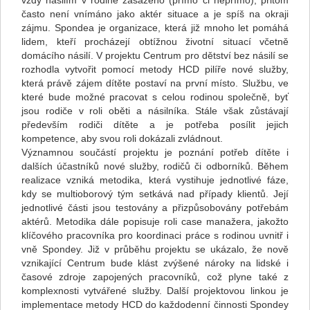
vždy násilím v rodině zasaženo (přímo či nepřímo), přitom
často není vnímáno jako aktér situace a je spíš na okraji
zájmu. Spondea je organizace, která již mnoho let pomáhá
lidem, kteří procházejí obtížnou životní situací včetně
domácího násilí. V projektu Centrum pro dětství bez násilí se
rozhodla vytvořit pomocí metody HCD pilíře nové služby,
která právě zájem dítěte postaví na první místo. Službu, ve
které bude možné pracovat s celou rodinou společně, byť
jsou rodiče v roli oběti a násilníka. Stále však zůstávají
především rodiči dítěte a je potřeba posílit jejich
kompetence, aby svou roli dokázali zvládnout.
Významnou součástí projektu je poznání potřeb dítěte i
dalších účastníků nové služby, rodičů či odborníků. Během
realizace vzniká metodika, která vystihuje jednotlivé fáze,
kdy se multioborový tým setkává nad případy klientů. Její
jednotlivé části jsou testovány a přizpůsobovány potřebám
aktérů. Metodika dále popisuje roli case manažera, jakožto
klíčového pracovníka pro koordinaci práce s rodinou uvnitř i
vně Spondey. Již v průběhu projektu se ukázalo, že nově
vznikající Centrum bude klást zvýšené nároky na lidské i
časové zdroje zapojených pracovníků, což plyne také z
komplexnosti vytvářené služby. Další projektovou linkou je
implementace metody HCD do každodenní činnosti Spondey