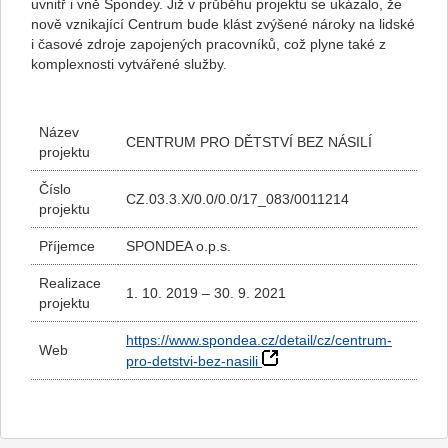
uvnitř i vně Spondey. Již v průběhu projektu se ukázalo, že
nově vznikající Centrum bude klást zvýšené nároky na lidské
i časové zdroje zapojených pracovníků, což plyne také z
komplexnosti vytvářené služby.
Název
CENTRUM PRO DĚTSTVÍ BEZ NÁSILÍ
projektu
Číslo
CZ.03.3.X/0.0/0.0/17_083/0011214
projektu
Příjemce
SPONDEA o.p.s.
Realizace
1. 10. 2019 – 30
. 9. 2021
projektu
https://www.spondea.cz/detail/cz/centrum-
Web
pro-detstvi-bez-nasili