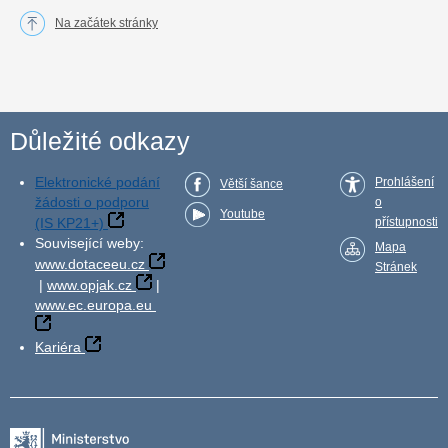
Na začátek stránky
Důležité odkazy
Elektronické podání
Prohlášení
Větší šance
žádosti o podporu
o
Youtube
(IS KP21+)
přístupnosti
Související weby:
Mapa
www.dotaceeu.cz
Stránek
|
www.opjak.cz
|
www.ec.europa.eu
Kariéra