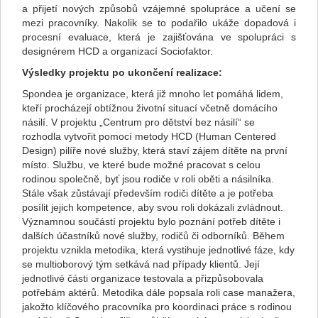
a přijetí nových způsobů vzájemné spolupráce a učení se
mezi pracovníky. Nakolik se to podařilo ukáže dopadová i
procesní evaluace, která je zajišťována ve spolupráci s
designérem HCD a organizací Sociofaktor.
Výsledky projektu po ukončení realizace:
Spondea je organizace, která již mnoho let pomáhá lidem,
kteří procházejí obtížnou životní situací včetně domácího
násilí. V projektu „Centrum pro dětství bez násilí“ se
rozhodla vytvořit pomocí metody HCD (Human Centered
Design) pilíře nové služby, která staví zájem dítěte na první
místo. Službu, ve které bude možné pracovat s celou
rodinou společně, byť jsou rodiče v roli oběti a násilníka.
Stále však zůstávají především rodiči dítěte a je potřeba
posílit jejich kompetence, aby svou roli dokázali zvládnout.
Významnou součástí projektu bylo poznání potřeb dítěte i
dalších účastníků nové služby, rodičů či odborníků. Během
projektu vznikla metodika, která vystihuje jednotlivé fáze, kdy
se multioborový tým setkává nad případy klientů. Její
jednotlivé části organizace testovala a přizpůsobovala
potřebám aktérů. Metodika dále popsala roli case manažera,
jakožto klíčového pracovníka pro koordinaci práce s rodinou