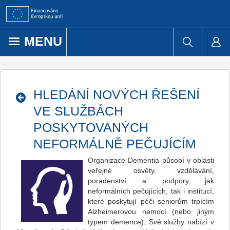
Přejít k obsahu
MENU
HLEDÁNÍ NOVÝCH ŘEŠENÍ
VE SLUŽBÁCH
POSKYTOVANÝCH
NEFORMÁLNĚ PEČUJÍCÍM
Organizace Dementia působí v oblasti
veřejné osvěty, vzdělávání,
poradenství a podpory jak
neformálních pečujících, tak i institucí,
které poskytují péči seniorům trpícím
Alzheimerovou nemocí (nebo jiným
typem demence). Své služby nabízí v