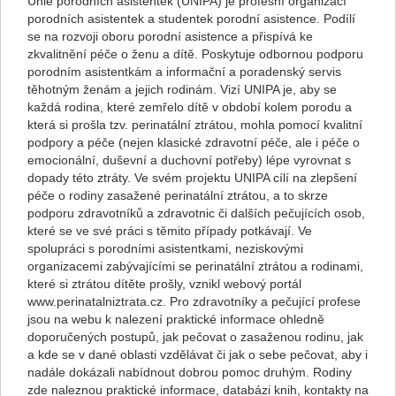
Unie porodních asistentek (UNIPA) je profesní organizací
porodních asistentek a studentek porodní asistence. Podílí
se na rozvoji oboru porodní asistence a přispívá ke
zkvalitnění péče o ženu a dítě. Poskytuje odbornou podporu
porodním asistentkám a informační a poradenský servis
těhotným ženám a jejich rodinám. Vizí UNIPA je, aby se
každá rodina, které zemřelo dítě v období kolem porodu a
která si prošla tzv. perinatální ztrátou, mohla pomocí kvalitní
podpory a péče (nejen klasické zdravotní péče, ale i péče o
emocionální, duševní a duchovní potřeby) lépe vyrovnat s
dopady této ztráty. Ve svém projektu UNIPA cílí na zlepšení
péče o rodiny zasažené perinatální ztrátou, a to skrze
podporu zdravotníků a zdravotnic či dalších pečujících osob,
které se ve své práci s těmito případy potkávají. Ve
spolupráci s porodními asistentkami, neziskovými
organizacemi zabývajícími se perinatální ztrátou a rodinami,
které si ztrátou dítěte prošly, vznikl webový portál
www.perinatalniztrata.cz. Pro zdravotníky a pečující profese
jsou na webu k nalezení praktické informace ohledně
doporučených postupů, jak pečovat o zasaženou rodinu, jak
a kde se v dané oblasti vzdělávat či jak o sebe pečovat, aby i
nadále dokázali nabídnout dobrou pomoc druhým. Rodiny
zde naleznou praktické informace, databázi knih, kontakty na