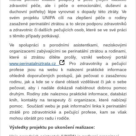
zdravotní péče, ale i péče o emocionální, duševní a
duchovní potřeby) lépe vyrovnat s dopady této ztráty. Ve
svém projektu UNIPA cílí na zlepšení péče o rodiny
zasažené perinatální ztrátou a to skrze podporu zdravotníků
a zdravotnic či dalších pečujících osob, které se ve své práci
s těmito případy potkávají.
Ve spolupráci s porodními asistentkami, neziskovými
organizacemi zabývajícími se perinatální ztrátou a rodinami,
které si ztrátou dítěte prošly, vznikl webový portál
www.perinatalniztrata.cz
. Pro zdravotníky a pečující
profese jsou na webu k nalezení praktické informace
ohledně doporučených postupů, jak pečovat o zasaženou
rodinu, jak a kde se v dané oblasti vzdělávat či jak o sebe
pečovat, aby i nadále dokázali nabídnout dobrou pomoc
druhým. Rodiny zde naleznou praktické informace, databázi
knih, kontakty na terapeuty či organizace, které nabízejí
pomoc. Součástí webu je pak informační linka k perinatální
ztrátě pro zdravotnické a pečující profese, kam se však
mohou obrátit pro radu i rodiče.
Výsledky projektu po ukončení realizace: