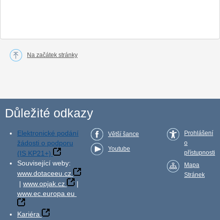
Na začátek stránky
Důležité odkazy
Elektronické podání
Prohlášení
Větší šance
žádosti o podporu
o
Youtube
(IS KP21+)
přístupnosti
Související weby:
Mapa
www.dotaceeu.cz
Stránek
|
www.opjak.cz
|
www.ec.europa.eu
Kariéra