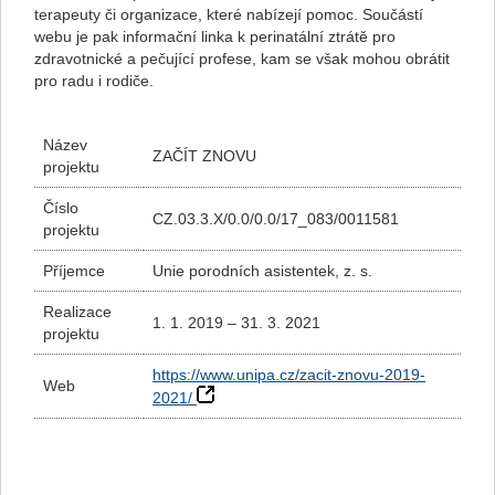
terapeuty či organizace, které nabízejí pomoc. Součástí
webu je pak informační linka k perinatální ztrátě pro
zdravotnické a pečující profese, kam se však mohou obrátit
pro radu i rodiče.
Název
ZAČÍT ZNOVU
projektu
Číslo
CZ.03.3.X/0.0/0.0/17_083/0011581
projektu
Příjemce
Unie porodních asistentek, z. s.
Realizace
1. 1. 2019 – 31. 3. 2021
projektu
https://www.unipa.cz/zacit-znovu-2019-
Web
2021/