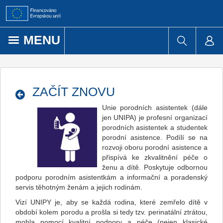
Přejít k obsahu
MENU
ZAČÍT ZNOVU
Unie porodních asistentek (dále
jen UNIPA) je profesní organizací
porodních asistentek a studentek
porodní asistence. Podílí se na
rozvoji oboru porodní asistence a
přispívá ke zkvalitnění péče o
ženu a dítě. Poskytuje odbornou
podporu porodním asistentkám a informační a poradenský
servis těhotným ženám a jejich rodinám.
Vizí UNIPY je, aby se každá rodina, které zemřelo dítě v
období kolem porodu a prošla si tedy tzv. perinatální ztrátou,
mohla pomocí kvalitní podpory a péče (nejen klasické