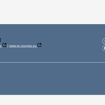
z
|
www.ec.europa.eu