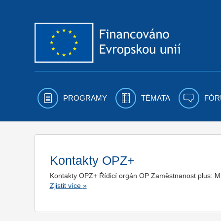
Přejít k obsahu
PROGRAMY
TÉMATA
FÓR
Kontakty OPZ+
Kontakty OPZ+ Řídicí orgán OP Zaměstnanost plus: Mini
Zjistit více
»