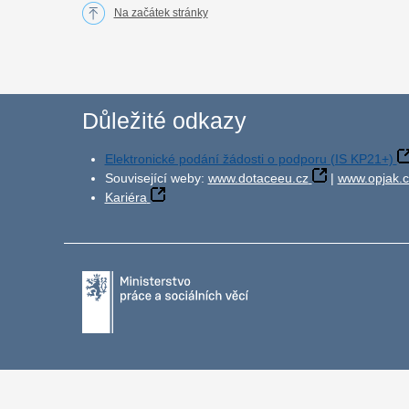
Na začátek stránky
Důležité odkazy
Elektronické podání žádosti o podporu (IS KP21+)
Související weby:
www.dotaceeu.cz
|
www.opjak.c
Kariéra