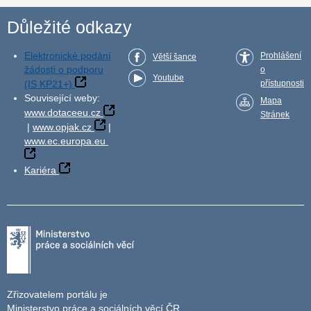
Důležité odkazy
Elektronické podání
Prohlášení
Větší šance
žádosti o podporu
o
Youtube
(IS KP21+)
přístupnosti
Související weby:
Mapa
www.dotaceeu.cz
Stránek
|
www.opjak.cz
|
www.ec.europa.eu
Kariéra
Zřizovatelem portálu je
Ministerstvo práce a sociálních věcí ČR