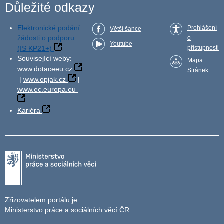
Důležité odkazy
Elektronické podání
Prohlášení
Větší šance
žádosti o podporu
o
Youtube
(IS KP21+)
přístupnosti
Související weby:
Mapa
www.dotaceeu.cz
Stránek
|
www.opjak.cz
|
www.ec.europa.eu
Kariéra
Zřizovatelem portálu je
Ministerstvo práce a sociálních věcí ČR