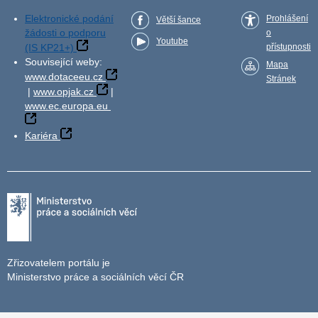
Elektronické podání
Prohlášení
Větší šance
žádosti o podporu
o
Youtube
(IS KP21+)
přístupnosti
Související weby:
Mapa
www.dotaceeu.cz
Stránek
|
www.opjak.cz
|
www.ec.europa.eu
Kariéra
Zřizovatelem portálu je
Ministerstvo práce a sociálních věcí ČR