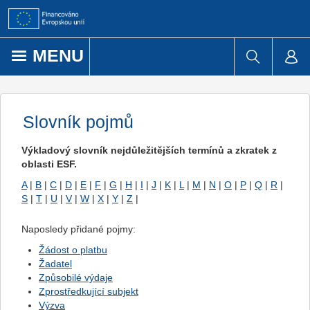
Přejít k obsahu
MENU
Slovník pojmů
Výkladový slovník nejdůležitějších termínů a zkratek z
oblasti ESF.
A
|
B
|
C
|
D
|
E
|
F
|
G
|
H
|
I
|
J
|
K
|
L
|
M
|
N
|
O
|
P
|
Q
|
R
|
S
|
T
|
U
|
V
|
W
|
X
|
Y
|
Z
|
Naposledy přidané pojmy:
Žádost o platbu
Žadatel
Způsobilé výdaje
Zprostředkující subjekt
Výzva