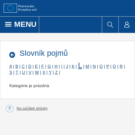
Přejít k obsahu
MENU
Slovník pojmů
L
A
|
B
|
C
|
D
|
E
|
F
|
G
|
H
|
I
|
J
|
K
|
|
M
|
N
|
O
|
P
|
Q
|
R
|
S
|
T
|
U
|
V
|
W
|
X
|
Y
|
Z
|
Kategórie je prázdná.
Na začátek stránky