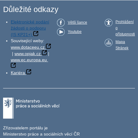
Důležité odkazy
Elektronické podání
Prohlášení
Větší šance
žádosti o podporu
o
Youtube
(IS KP21+)
přístupnosti
Související weby:
Mapa
www.dotaceeu.cz
Stránek
|
www.opjak.cz
|
www.ec.europa.eu
Kariéra
Zřizovatelem portálu je
Ministerstvo práce a sociálních věcí ČR