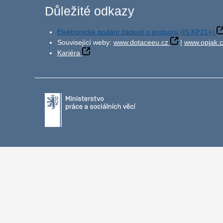
Důležité odkazy
Elektronické podání žádosti o podporu (IS KP21+)
Související weby:
www.dotaceeu.cz
|
www.opjak.c
Kariéra