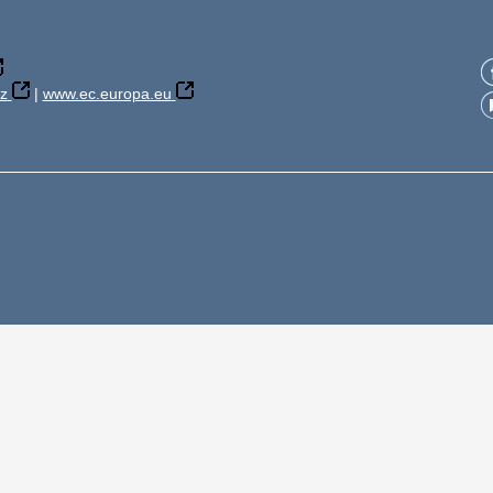
z
|
www.ec.europa.eu