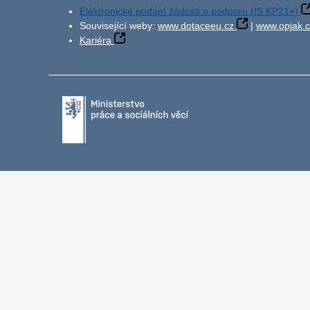
Elektronické podání žádosti o podporu (IS KP21+)
Související weby:
www.dotaceeu.cz
|
www.opjak.c
Kariéra