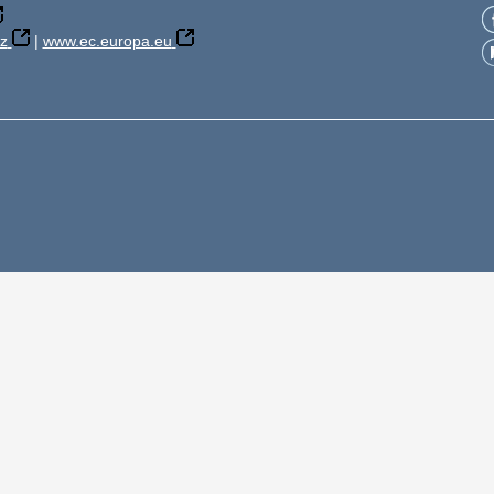
z
|
www.ec.europa.eu