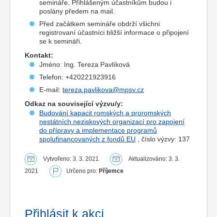
semináře. Přihlášeným účastníkům budou i
poslány předem na mail.
Před začátkem semináře obdrží všichni
registrovaní účastníci bližší informace o připojení
se k semináři.
Kontakt:
Jméno: Ing. Tereza Pavlíková
Telefon: +420221923916
E-mail:
tereza.pavlikova@mpsv.cz
Odkaz na související výzvu/y:
Budování kapacit romských a proromských
nestátních neziskových organizací pro zapojení
do přípravy a implementace programů
spolufinancovaných z fondů EU
, číslo výzvy: 137
Vytvořeno: 3. 3. 2021
Aktualizováno: 3. 3.
2021
Určeno pro:
Příjemce
Přihlásit k akci