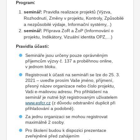
Program:
seminář:
Pravidla realizace projektů (Výzva,
Rozhodnutí, Změny v projektu, Kontroly, Způsobilé
a nezpůsobilé výdaje, Informační systémy,..)
seminář:
Příprava ZoR a ŽoP (Informování o
projektu, Indikátory, Vizuální identita OPZ,…)
Pravidla účasti:
Semináře jsou určeny pouze oprávněným
příjemcům výzvy č. 137 a proběhnou online,
v jednom bloku.
Registrovat k účasti na semináři se lze do 25. 3.
2021 – uveďte prosím Vaše jméno, příjmení,
přesný název organizace nebo číslo projektu,
Vaši e-mailovou adresu. Pro přihlášení na
seminář je nutné být registrovaným uživatelem
www.esfcr.cz
(z důvodu odstranění duplicit při
přihlašování a podobně).
Za jednu organizaci se mohou registrovat
maximálně 2 osoby.
Pro školení budou k dispozici prezentace
zveřejněné před zahájením