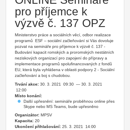
pro příjemce k
výzvě č. 137 OPZ
Ministerstvo práce a sociálních věcí, odbor realizace
programů ESF – sociální začleňování si Vás dovoluje
pozvat na semináře pro příjemce k výzvě č. 137 -
Budování kapacit romských a proromských nestátních
neziskových organizací pro zapojení do přípravy a
implementace programů spolufinancovaných z fondů
EU, která byla vyhlášena v oblasti podpory 2 - Sociální
začleňování a boj s chudobou.
Trvání akce:
30. 3. 2021 09:30 — 30. 3. 2021
12:00
Místo konání:
Další upřesnění: semináře proběhnou online přes
Skype nebo MS Teams, bude upřesněno
Organizátor:
MPSV
Kapacita:
20
Ukončení přihlašování:
25. 3. 2021 14:00