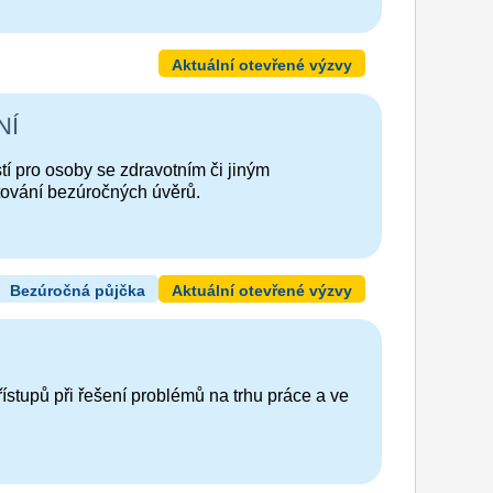
Aktuální otevřené výzvy
NÍ
stí pro osoby se zdravotním či jiným
ování bezúročných úvěrů.
Bezúročná půjčka
Aktuální otevřené výzvy
ístupů při řešení problémů na trhu práce a ve