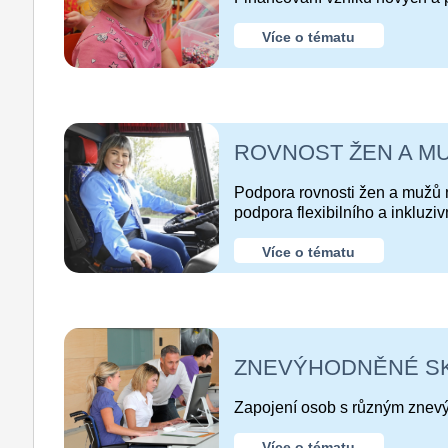
Více o tématu
ROVNOST ŽEN A M
Podpora rovnosti žen a mužů n
podpora flexibilního a inkluziv
Více o tématu
ZNEVÝHODNĚNÉ S
Zapojení osob s různým znev
Více o tématu