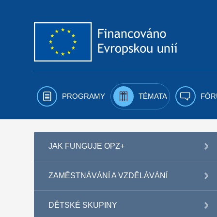
Přejít k obsahu
PROGRAMY
TÉMATA
FÓR
JAK FUNGUJE OPZ+
ZAMĚSTNÁVÁNÍ A VZDĚLÁVÁNÍ
DĚTSKÉ SKUPINY