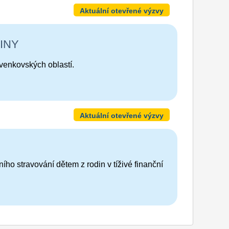
Aktuální otevřené výzvy
INY
venkovských oblastí.
Aktuální otevřené výzvy
ho stravování dětem z rodin v tíživé finanční