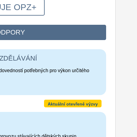
JE OPZ+
ODPORY
VZDĚLÁVÁNÍ
 dovedností potřebných pro výkon určitého
Aktuální otevřené výzvy
rovozu stávajících dětských skupin.