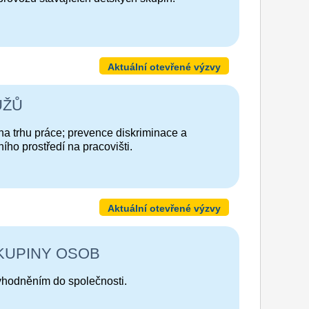
Aktuální otevřené výzvy
UŽŮ
a trhu práce; prevence diskriminace a
ního prostředí na pracovišti.
Aktuální otevřené výzvy
KUPINY OSOB
ýhodněním do společnosti.