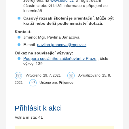
zveřejněna na
www.esfcr.cz
a registrovaní
účastníci obdrží bližší informace o připojení se
k semináři.
Časový rozsah školení je orientační. Může být
kratší nebo delší podle množství dotazů.
Kontakt:
Jméno: Mgr. Pavlína Janáčová
E-mail:
pavlina.janacova@mpsv.cz
Odkaz na související výzvu/y:
Podpora sociálního začleňování v Praze
, číslo
výzvy: 139
Vytvořeno: 29. 7. 2021
Aktualizováno: 25. 8.
2021
Určeno pro:
Příjemce
Přihlásit k akci
Volná místa: 41