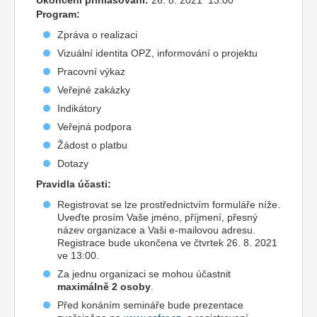
Ukončení přihlašování:
26. 8. 2021 13:00
Program:
Zpráva o realizaci
Vizuální identita OPZ, informování o projektu
Pracovní výkaz
Veřejné zakázky
Indikátory
Veřejná podpora
Žádost o platbu
Dotazy
Pravidla účasti:
Registrovat se lze prostřednictvím formuláře níže.
Uveďte prosím Vaše jméno, příjmení, přesný
název organizace a Vaši e-mailovou adresu.
Registrace bude ukončena ve čtvrtek 26. 8. 2021
ve 13:00.
Za jednu organizaci se mohou účastnit
maximálně 2 osoby
.
Před konáním semináře bude prezentace