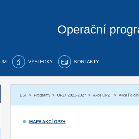
Operační prog
UM
VÝSLEDKY
KONTAKTY
/
/
/
/
ESF
Programy
OPZ+ 2021-2027
Akce OPZ+
Akce řídicí
MAPA AKCÍ OPZ+