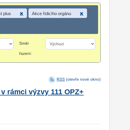
t plus
Akce řídicího orgánu
Směr
řazení:
RSS
(otevře nové okno)
 v rámci výzvy 111 OPZ+