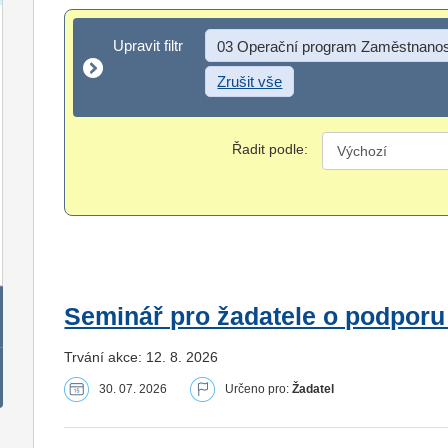
Upravit filtr
Upravit filtr
03 Operační program Zaměstnanos
Zrušit vše
Řadit podle:
Seminář pro žadatele o podporu
Trvání akce: 12. 8. 2026
30. 07. 2026
Určeno pro:
Žadatel