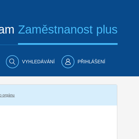
ram
Zaměstnanost plus
VYHLEDÁVÁNÍ
PŘIHLÁŠENÍ
ho orgánu