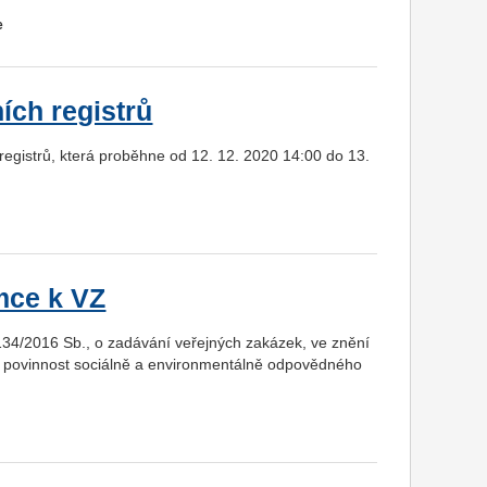
e
ích registrů
egistrů, která proběhne od 12. 12. 2020 14:00 do 13.
mce k VZ
134/2016 Sb., o zadávání veřejných zakázek, ve znění
dí povinnost sociálně a environmentálně odpovědného