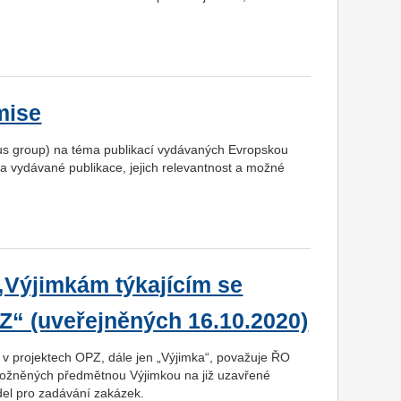
mise
cus group) na téma publikací vydávaných Evropskou
 vydávané publikace, jejich relevantnost a možné
„Výjimkám týkajícím se
PZ“ (uveřejněných 16.10.2020)
it v projektech OPZ, dále jen „Výjimka“, považuje ŘO
ožněných předmětnou Výjimkou na již uzavřené
del pro zadávání zakázek.