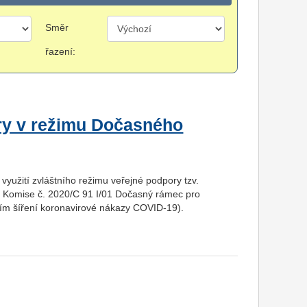
Směr
řazení:
ry v režimu Dočasného
využití zvláštního režimu veřejné podpory tzv.
í Komise č. 2020/C 91 I/01 Dočasný rámec pro
ícím šíření koronavirové nákazy COVID-19).