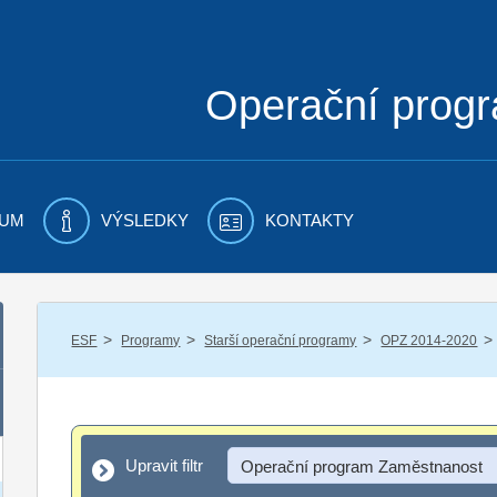
Operační prog
UM
VÝSLEDKY
KONTAKTY
/
/
/
/
ESF
Programy
Starší operační programy
OPZ 2014-2020
Upravit filtr
Upravit filtr
Operační program Zaměstnanost