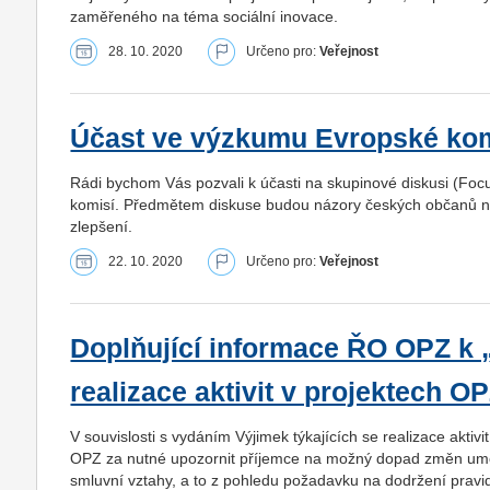
zaměřeného na téma sociální inovace.
28. 10. 2020
Určeno pro:
Veřejnost
Účast ve výzkumu Evropské ko
Rádi bychom Vás pozvali k účasti na skupinové diskusi (Fo
komisí. Předmětem diskuse budou názory českých občanů na
zlepšení.
22. 10. 2020
Určeno pro:
Veřejnost
Doplňující informace ŘO OPZ k 
realizace aktivit v projektech O
V souvislosti s vydáním Výjimek týkajících se realizace aktiv
OPZ za nutné upozornit příjemce na možný dopad změn um
smluvní vztahy, a to z pohledu požadavku na dodržení pravi