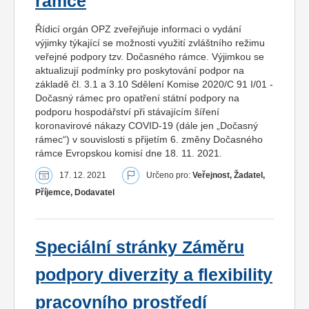
rámce
Řídicí orgán OPZ zveřejňuje informaci o vydání
výjimky týkající se možnosti využití zvláštního režimu
veřejné podpory tzv. Dočasného rámce. Výjimkou se
aktualizují podmínky pro poskytování podpor na
základě čl. 3.1 a 3.10 Sdělení Komise 2020/C 91 I/01 -
Dočasný rámec pro opatření státní podpory na
podporu hospodářství při stávajícím šíření
koronavirové nákazy COVID-19 (dále jen „Dočasný
rámec“) v souvislosti s přijetím 6. změny Dočasného
rámce Evropskou komisí dne 18. 11. 2021.
17. 12. 2021
Určeno pro:
Veřejnost, Žadatel,
Příjemce, Dodavatel
Speciální stránky Záměru
podpory diverzity a flexibility
pracovního prostředí