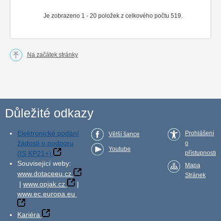
Je zobrazeno 1 - 20 položek z celkového počtu 519.
Na začátek stránky
Důležité odkazy
Elektronické podání
Prohlášení
Větší šance
žádosti o podporu
o
Youtube
(IS KP21+)
přístupnosti
Související weby:
Mapa
www.dotaceeu.cz
Stránek
|
www.opjak.cz
|
www.ec.europa.eu
Kariéra