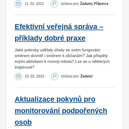
11. 02. 2022
Určeno pro:
Žadatel, Příjemce
Efektivní veřejná správa –
příklady dobré praxe
Jaké pokroky udělaly úřady ve svém fungování
směrem dovnitř i směrem k občanům? Jak přispěly
svými aktivitami k rozvoji města? Lze se u některých
inspirovat?
10. 02. 2022
Určeno pro:
Žadatel
Aktualizace pokynů pro
monitorování podpořených
osob