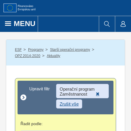
Přejít k obsahu
MENU
/
/
/
ESF
Programy
Starší operační programy
/
OPZ 2014-2020
Aktuality
Upravit filtr
Upravit filtr
Operační program
Zaměstnanost
Zrušit vše
Řadit podle: