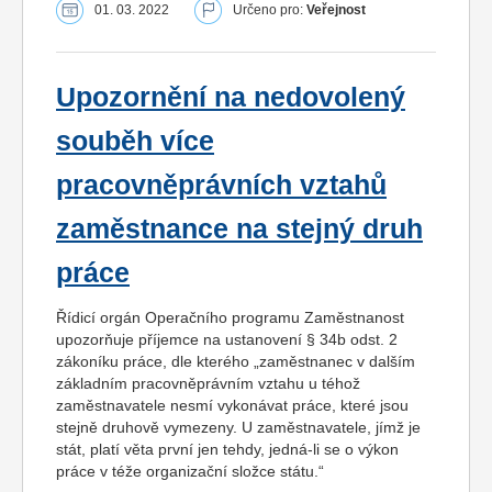
01. 03. 2022
Určeno pro:
Veřejnost
Upozornění na nedovolený
souběh více
pracovněprávních vztahů
zaměstnance na stejný druh
práce
Řídicí orgán Operačního programu Zaměstnanost
upozorňuje příjemce na ustanovení § 34b odst. 2
zákoníku práce, dle kterého „zaměstnanec v dalším
základním pracovněprávním vztahu u téhož
zaměstnavatele nesmí vykonávat práce, které jsou
stejně druhově vymezeny. U zaměstnavatele, jímž je
stát, platí věta první jen tehdy, jedná-li se o výkon
práce v téže organizační složce státu.“